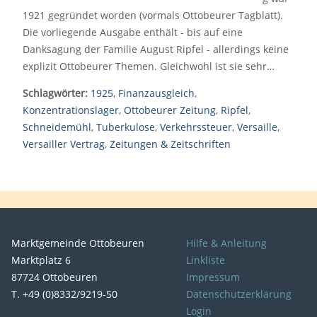
1921 gegründet worden (vormals Ottobeurer Tagblatt).
Die vorliegende Ausgabe enthält - bis auf eine
Danksagung der Familie August Ripfel - allerdings keine
explizit Ottobeurer Themen. Gleichwohl ist sie sehr…
Schlagwörter:
1925
,
Finanzausgleich
,
Konzentrationslager
,
Ottobeurer Zeitung
,
Ripfel
,
Schneidemühl
,
Tuberkulose
,
Verkehrssteuer
,
Versaille
,
Versailler Vertrag
,
Zeitungen & Zeitschriften
Marktgemeinde Ottobeuren
Hilfe & Anleitung
Marktplatz 6
Linkliste
87724 Ottobeuren
Impressum
T. +49 (0)8332/9219-50
Datenschutzerklärung
Login