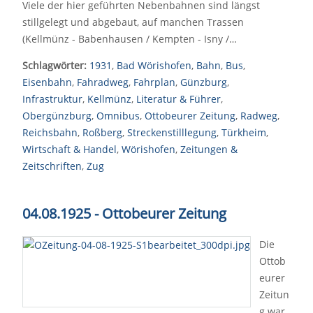
Viele der hier geführten Nebenbahnen sind längst
stillgelegt und abgebaut, auf manchen Trassen
(Kellmünz - Babenhausen / Kempten - Isny /…
Schlagwörter:
1931
,
Bad Wörishofen
,
Bahn
,
Bus
,
Eisenbahn
,
Fahradweg
,
Fahrplan
,
Günzburg
,
Infrastruktur
,
Kellmünz
,
Literatur & Führer
,
Obergünzburg
,
Omnibus
,
Ottobeurer Zeitung
,
Radweg
,
Reichsbahn
,
Roßberg
,
Streckenstilllegung
,
Türkheim
,
Wirtschaft & Handel
,
Wörishofen
,
Zeitungen &
Zeitschriften
,
Zug
04.08.1925 - Ottobeurer Zeitung
Die
Ottob
eurer
Zeitun
g war