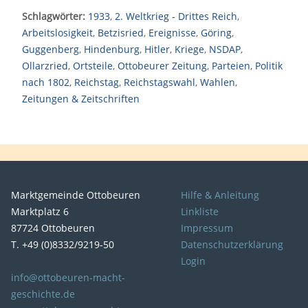
Schlagwörter:
1933
,
2. Weltkrieg - Drittes Reich
,
Arbeitslosigkeit
,
Betzisried
,
Ereignisse
,
Göring
,
Guggenberg
,
Hindenburg
,
Hitler
,
Kriege
,
NSDAP
,
Ollarzried
,
Ortsteile
,
Ottobeurer Zeitung
,
Parteien
,
Politik
nach 1802
,
Reichstag
,
Reichstagswahl
,
Wahlen
,
Zeitungen & Zeitschriften
Marktgemeinde Ottobeuren
Hilfe & Anleitung
Marktplatz 6
Linkliste
87724 Ottobeuren
Impressum
T. +49 (0)8332/9219-50
Datenschutzerklärung
Login
info@ottobeuren-macht-
geschichte.de