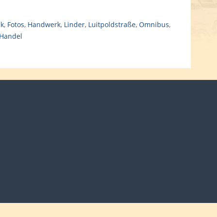
ck
,
Fotos
,
Handwerk
,
Linder
,
Luitpoldstraße
,
Omnibus
,
 Handel