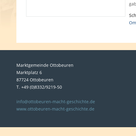
ga
Sch
Omn
Marktgemeinde Ottobeuren
Marktplatz 6
87724 Ottobeuren
T. +49 (0)8332/9219-50
info@ottobeuren-macht-geschichte.de
www.ottobeuren-macht-geschichte.de