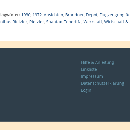
b…
lagwörter:
1930
,
1972
,
Ansichten
,
Brandner
,
Depot
,
Flugzeugunglü
ibus Rietzler
,
Rietzler
,
Spantax
,
Teneriffa
,
Werkstatt
,
Wirtschaft &
Hilfe & Anleitung
Linkliste
Impressum
Datenschutzerklärung
Login