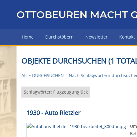
Z
u
OTTOBEUREN MACHT G
r
ü
c
Home
Durchstöbern
Newsletter
Kontakt
k
z
u
OBJEKTE DURCHSUCHEN (1 TOTAL
r
H
ALLE DURCHSUCHEN
Nach Schlagwörtern durchsuche
a
u
p
Schlagwörter: Flugzeugunglück
t
s
1930 - Auto Rietzler
e
i
Um 
t
Bet
e