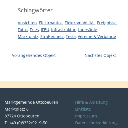
Schlagwörter
Ansichten
,
Elektroautos
,
Elektromobilität
,
Ereignisse
,
Fotos
,
Fries
,
IFEU
,
Infrastruktur
,
Ladesäule
,
Marktplatz
,
Straßennetz
,
Tesla
,
Vereine & Verbände
← Vorangehendes Objekt
Nächstes Objekt →
Marktgemeinde Ottobeuren
Hilfe & Anleitung
Marktplatz 6
Linkliste
87724 Ottobeuren
Impressum
T. +49 (0)8332/9219-50
Datenschutzerklärung