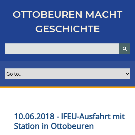
Z
u
OTTOBEUREN MACHT
r
ü
GESCHICHTE
c
k
z
u
r
H
a
u
p
t
s
e
10.06.2018 - IFEU-Ausfahrt mit
i
Station in Ottobeuren
t
e