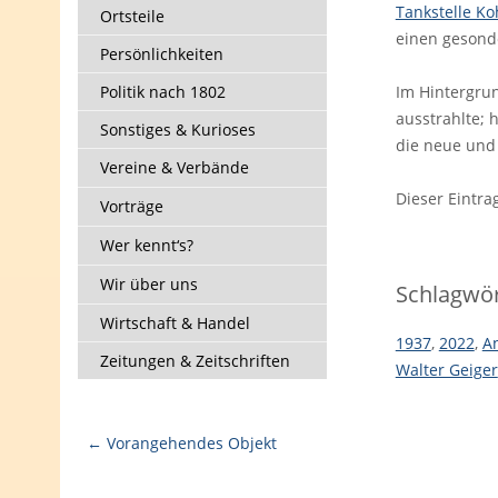
Tankstelle Ko
Ortsteile
einen geson
Persönlichkeiten
Politik nach 1802
Im Hintergru
ausstrahlte; 
Sonstiges & Kurioses
die neue und 
Vereine & Verbände
Dieser Eintr
Vorträge
Wer kennt‘s?
Wir über uns
Schlagwör
Wirtschaft & Handel
1937
,
2022
,
A
Zeitungen & Zeitschriften
Walter Geiger
← Vorangehendes Objekt