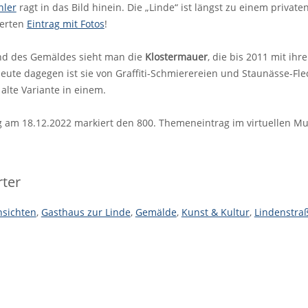
hler
ragt in das Bild hinein. Die „Linde“ ist längst zu einem priva
derten
Eintrag mit Fotos
!
nd des Gemäldes sieht man die
Klostermauer
, die bis 2011 mit ih
heute dagegen ist sie von Graffiti-Schmierereien und Staunässe-Fle
alte Variante in einem.
ag am 18.12.2022 markiert den 800. Themeneintrag im virtuellen M
ter
nsichten
,
Gasthaus zur Linde
,
Gemälde
,
Kunst & Kultur
,
Lindenstra