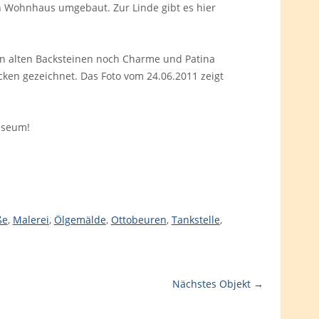
ten Wohnhaus umgebaut. Zur Linde gibt es hier
ren alten Backsteinen noch Charme und Patina
cken gezeichnet. Das Foto vom 24.06.2011 zeigt
useum!
ße
,
Malerei
,
Ölgemälde
,
Ottobeuren
,
Tankstelle
,
Nächstes Objekt →