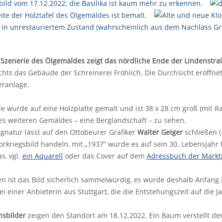
e Szenerie des Ölgemäldes zeigt das nördliche Ende der Lindenstr
echts das Gebäude der Schreinerei Fröhlich. Die Durchsicht eröffne
eranlage.
 wurde auf eine Holzplatte gemalt und ist 38 x 28 cm groß (mit Ra
s weiteren Gemäldes – eine Berglandschaft – zu sehen.
ignatur lässt auf den Ottobeurer Grafiker
Walter Geiger
schließen (1
orkriegsbild handeln, mit „1937“ wurde es auf sein 30. Lebensjahr 
s, vgl.
ein Aquarell
oder das Cover auf dem
Adressbuch der Mark
n ist das Bild sicherlich sammelwürdig, es wurde deshalb Anfang
ei einer Anbieterin aus Stuttgart, die die Entstehungszeit auf die J
hsbilder
zeigen den Standort am 18.12.2022. Ein Baum verstellt de