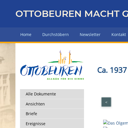
Z
u
OTTOBEUREN MACHT G
r
ü
c
Home
Durchstöbern
Newsletter
Kontakt
k
z
u
r
H
Ca. 1937
a
u
p
t
Alle Dokumente
s
<
Ansichten
e
i
Briefe
t
Ereignisse
e