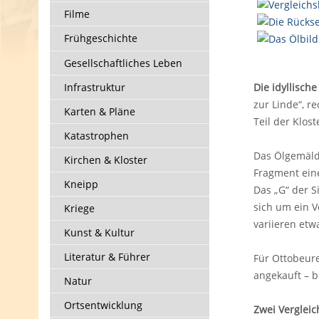
Filme
Frühgeschichte
Gesellschaftliches Leben
Infrastruktur
Die idyllisch
zur Linde“, r
Karten & Pläne
Teil der Klost
Katastrophen
Das Ölgemälde
Kirchen & Kloster
Fragment eine
Kneipp
Das „G“ der S
sich um ein V
Kriege
variieren etwa
Kunst & Kultur
Literatur & Führer
Für Ottobeure
angekauft – b
Natur
Ortsentwicklung
Zwei Vergleic