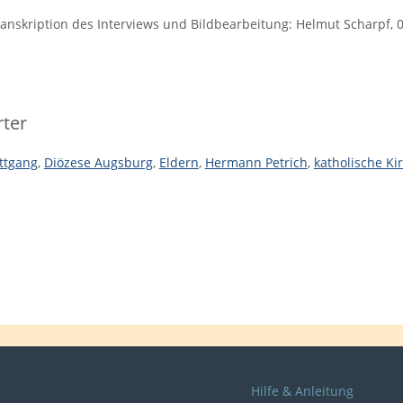
anskription des Interviews und Bildbearbeitung: Helmut Scharpf, 
ter
ttgang
,
Diözese Augsburg
,
Eldern
,
Hermann Petrich
,
katholische Ki
Hilfe & Anleitung