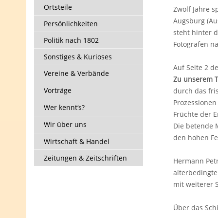
Ortsteile
Zwölf Jahre sp
Augsburg (Aus
Persönlichkeiten
steht hinter 
Politik nach 1802
Fotografen n
Sonstiges & Kurioses
Auf Seite 2 de
Vereine & Verbände
Zu unserem Ti
Vorträge
durch das fri
Prozessionen 
Wer kennt‘s?
Früchte der E
Wir über uns
Die betende M
den hohen Fes
Wirtschaft & Handel
Zeitungen & Zeitschriften
Hermann Petri
alterbedingte
mit weiterer 
Über das Schi