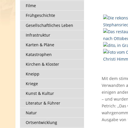
Filme
Frühgeschichte
Gesellschaftliches Leben
Infrastruktur
Karten & Pläne
Katastrophen
Kirchen & Kloster
Kneipp
Mit dem stim
Kriege
Verwandten al
einigen ander
Kunst & Kultur
– und wurden
Literatur & Führer
Petrich: „Das
Natur
wahrgenommen
Ausgabe von 1
Ortsentwicklung