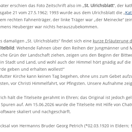
äter erschien das Foto Zeitschrift also im „
St. Ulrichsblatt
“, der ka
gabe 21 vom 27.5.1962; 1993 wurde aus dem Ulrichsblatt die „
Kat
dem rechten Fahnenträger, der linke Träger war „der Meinecke“ (ei
amens Heuberger war nichts herauszubekommen.
s damaligen „St. Ulrichsblatts“ findet sich eine
kurze Erläuterung 
telbild
: Wehende Fahnen über den Reihen der Jungmänner und M
sche Grün der Landschaft ziehen, zeigen uns den Beginn der Bittwo
in Stadt und Land, und wohl auch der Himmel hört gnädig auf die 
rde geben und erhalten wollest!“
utter Kirche kann keinen Tag begehen, ohne uns zum Gebet aufzufo
ten, vor Christi Himmelfahrt, vor Pfingsten. Unsere Aufnahme zeig
ch hält die Titelseite gerahmt in Ehren; das Original ist jedoch ge
 Spuren auf. Am 15.06.2026 wurde die Titelseite mit Hilfe von Chat
Software skaliert und nachgeschärft.
cksal von Hermanns Bruder Georg Petrich (*02.03.1920 in Eldern; †