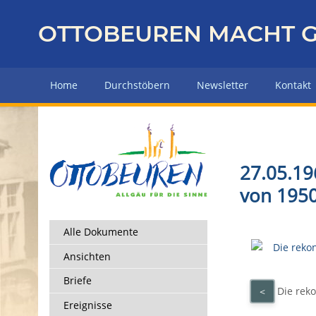
Z
u
OTTOBEUREN MACHT G
r
ü
c
Home
Durchstöbern
Newsletter
Kontakt
k
z
u
r
H
27.05.19
a
von 1950
u
p
t
Alle Dokumente
s
Ansichten
e
i
Briefe
Die reko
<
t
Ereignisse
e