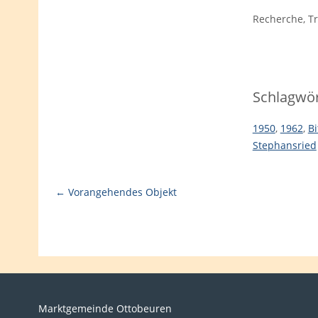
Recherche, Tr
Schlagwör
1950
,
1962
,
Bi
Stephansried
← Vorangehendes Objekt
Marktgemeinde Ottobeuren