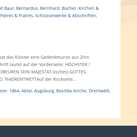
kt Baur
,
Bernardus
,
Bernhard
,
Bücher
,
Kirchen &
,
Patres & Fratres
,
Schlüsselwerke & Abschriften
,
 hat das Kloster eine Gedenkmünze aus Zinn
rift lautet auf der Vorderseite: HÖCHSTER !
BEUREN SEIN MAJESTÄT.(isches) GOTTES-
O 764DRENTWETTAuf der Rückseite…
eier
,
1864
,
Abtei
,
Augsburg
,
Basilika-Kirche
,
Drentwett
,