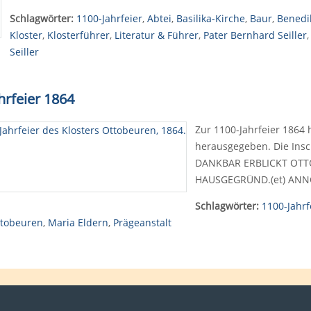
Schlagwörter:
1100-Jahrfeier
,
Abtei
,
Basilika-Kirche
,
Baur
,
Benedi
Kloster
,
Klosterführer
,
Literatur & Führer
,
Pater Bernhard Seiller
Seiller
rfeier 1864
Zur 1100-Jahrfeier 1864
herausgegeben. Die Insch
DANKBAR ERBLICKT OTTO
HAUSGEGRÜND.(et) ANN
Schlagwörter:
1100-Jahrf
ttobeuren
,
Maria Eldern
,
Prägeanstalt