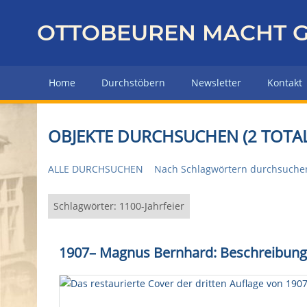
Z
u
OTTOBEUREN MACHT G
r
ü
c
Home
Durchstöbern
Newsletter
Kontakt
k
z
u
OBJEKTE DURCHSUCHEN (2 TOTAL
r
H
ALLE DURCHSUCHEN
Nach Schlagwörtern durchsuche
a
u
p
Schlagwörter: 1100-Jahrfeier
t
s
1907
–
Magnus Bernhard: Beschreibung 
e
i
t
e