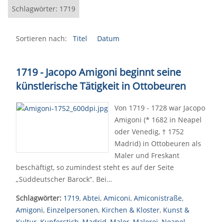
Schlagwörter: 1719
Sortieren nach:
Titel
Datum
1719 - Jacopo Amigoni beginnt seine
künstlerische Tätigkeit in Ottobeuren
Von 1719 - 1728 war Jacopo
Amigoni (* 1682 in Neapel
oder Venedig, † 1752
Madrid) in Ottobeuren als
Maler und Freskant
beschäftigt, so zumindest steht es auf der Seite
„Süddeutscher Barock“. Bei…
Schlagwörter:
1719
,
Abtei
,
Amiconi
,
Amiconistraße
,
Amigoni
,
Einzelpersonen
,
Kirchen & Kloster
,
Kunst &
Kultur
,
Kupferstich
,
Madrid
,
Maler
,
Malerei
,
Neapel
,