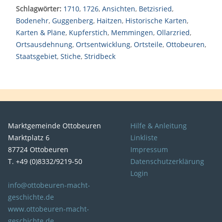
Schlagwörter:
1710
,
1726
,
Ansichten
,
Betzisried
,
Bodenehr
,
Guggenberg
,
Haitzen
,
Historische Karten
,
Karten & Pläne
,
Kupferstich
,
Memmingen
,
Ollarzried
,
Ortsausdehnung
,
Ortsentwicklung
,
Ortsteile
,
Ottobeuren
,
Staatsgebiet
,
Stiche
,
Stridbeck
Marktgemeinde Ottobeuren
Hilfe & Anleitung
Marktplatz 6
Linkliste
87724 Ottobeuren
Impressum
T. +49 (0)8332/9219-50
Datenschutzerklärung
Login
info@ottobeuren-macht-
geschichte.de
www.ottobeuren-macht-
geschichte.de