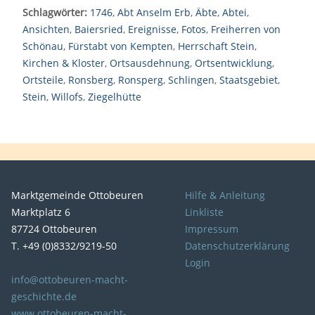
Schlagwörter:
1746
,
Abt Anselm Erb
,
Äbte
,
Abtei
,
Ansichten
,
Baiersried
,
Ereignisse
,
Fotos
,
Freiherren von
Schönau
,
Fürstabt von Kempten
,
Herrschaft Stein
,
Kirchen & Kloster
,
Ortsausdehnung
,
Ortsentwicklung
,
Ortsteile
,
Ronsberg
,
Ronsperg
,
Schlingen
,
Staatsgebiet
,
Stein
,
Willofs
,
Ziegelhütte
Marktgemeinde Ottobeuren
Hilfe & Anleitung
Marktplatz 6
Linkliste
87724 Ottobeuren
Impressum
T. +49 (0)8332/9219-50
Datenschutzerklärung
Login
info@ottobeuren-macht-
geschichte.de
www.ottobeuren-macht-