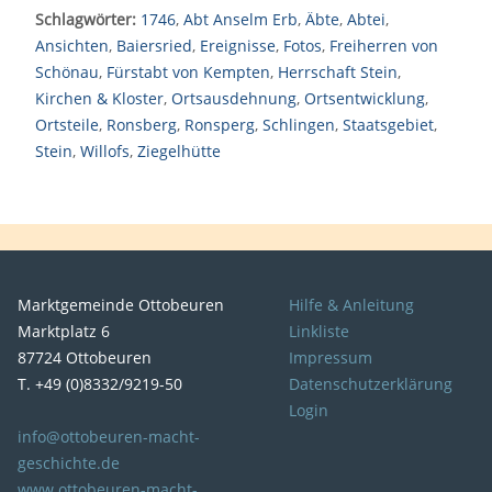
Schlagwörter:
1746
,
Abt Anselm Erb
,
Äbte
,
Abtei
,
Ansichten
,
Baiersried
,
Ereignisse
,
Fotos
,
Freiherren von
Schönau
,
Fürstabt von Kempten
,
Herrschaft Stein
,
Kirchen & Kloster
,
Ortsausdehnung
,
Ortsentwicklung
,
Ortsteile
,
Ronsberg
,
Ronsperg
,
Schlingen
,
Staatsgebiet
,
Stein
,
Willofs
,
Ziegelhütte
Marktgemeinde Ottobeuren
Hilfe & Anleitung
Marktplatz 6
Linkliste
87724 Ottobeuren
Impressum
T. +49 (0)8332/9219-50
Datenschutzerklärung
Login
info@ottobeuren-macht-
geschichte.de
www.ottobeuren-macht-