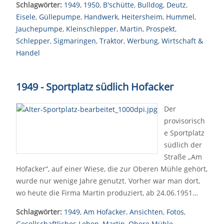
Schlagwörter:
1949
,
1950
,
B'schütte
,
Bulldog
,
Deutz
,
Eisele
,
Güllepumpe
,
Handwerk
,
Heitersheim
,
Hummel
,
Jauchepumpe
,
Kleinschlepper
,
Martin
,
Prospekt
,
Schlepper
,
Sigmaringen
,
Traktor
,
Werbung
,
Wirtschaft &
Handel
1949 - Sportplatz südlich Hofacker
Der
provisorisch
e Sportplatz
südlich der
Straße „Am
Hofacker“, auf einer Wiese, die zur Oberen Mühle gehört,
wurde nur wenige Jahre genutzt. Vorher war man dort,
wo heute die Firma Martin produziert, ab 24.06.1951…
Schlagwörter:
1949
,
Am Hofacker
,
Ansichten
,
Fotos
,
Gesellschaftliches Leben
,
Martin
,
Obere Mühle
,