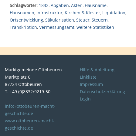
Schlagwörter:
1832
,
Abgaben
,
Akten
,
Hausname
,
Hausnamen
,
Infrastruktur
,
Kirchen & Kloster
,
Liquidation
,
Ortsentwicklung
,
Säkularisation
,
Steuer
,
Steuern
,
Transkription
,
Vermessungsamt
,
weitere Statistiken
Marktgemeinde Ottobeuren
Hilfe & Anleitung
Marktplatz 6
Linkliste
87724 Ottobeuren
Impressum
T. +49 (0)8332/9219-50
Datenschutzerklärung
Login
info@ottobeuren-macht-
geschichte.de
www.ottobeuren-macht-
geschichte.de