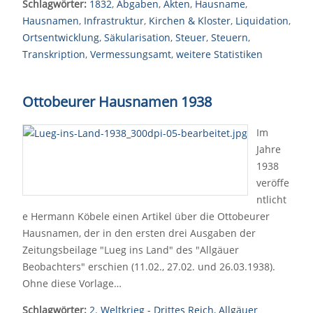
Schlagwörter:
1832
,
Abgaben
,
Akten
,
Hausname
,
Hausnamen
,
Infrastruktur
,
Kirchen & Kloster
,
Liquidation
,
Ortsentwicklung
,
Säkularisation
,
Steuer
,
Steuern
,
Transkription
,
Vermessungsamt
,
weitere Statistiken
Ottobeurer Hausnamen 1938
Im
Jahre
1938
veröffe
ntlicht
e Hermann Köbele einen Artikel über die Ottobeurer
Hausnamen, der in den ersten drei Ausgaben der
Zeitungsbeilage "Lueg ins Land" des "Allgäuer
Beobachters" erschien (11.02., 27.02. und 26.03.1938).
Ohne diese Vorlage…
Schlagwörter:
2. Weltkrieg - Drittes Reich
,
Allgäuer