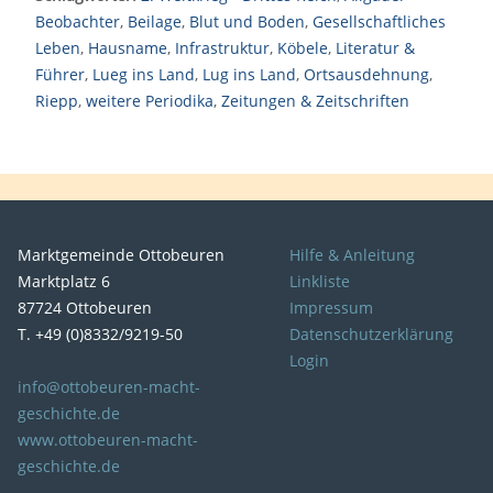
Beobachter
,
Beilage
,
Blut und Boden
,
Gesellschaftliches
Leben
,
Hausname
,
Infrastruktur
,
Köbele
,
Literatur &
Führer
,
Lueg ins Land
,
Lug ins Land
,
Ortsausdehnung
,
Riepp
,
weitere Periodika
,
Zeitungen & Zeitschriften
Marktgemeinde Ottobeuren
Hilfe & Anleitung
Marktplatz 6
Linkliste
87724 Ottobeuren
Impressum
T. +49 (0)8332/9219-50
Datenschutzerklärung
Login
info@ottobeuren-macht-
geschichte.de
www.ottobeuren-macht-
geschichte.de