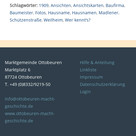
Schlagwörter:
1909
,
Ansichten
,
Ansichtskarten
,
Baufirma
,
Baumeister
,
Fotos
,
Hausname
,
Hausnamen
,
Madlener
,
Schützenstraße
,
Weilheim
,
Wer kennt‘s?
Marktgemeinde Ottobeuren
Hilfe & Anleitung
Marktplatz 6
Linkliste
87724 Ottobeuren
Impressum
T. +49 (0)8332/9219-50
Datenschutzerklärung
Login
info@ottobeuren-macht-
geschichte.de
www.ottobeuren-macht-
geschichte.de