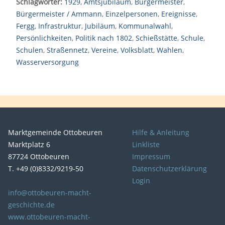
Schlagwörter:
1929
,
Amtsjubiläum
,
Bürgermeister
,
Bürgermeister / Ammann
,
Einzelpersonen
,
Ereignisse
,
Fergg
,
Infrastruktur
,
Jubiläum
,
Kommunalwahl
,
Persönlichkeiten
,
Politik nach 1802
,
Schießstätte
,
Schule
,
Schulen
,
Straßennetz
,
Vereine
,
Volksblatt
,
Wahlen
,
Wasserversorgung
Marktgemeinde Ottobeuren
Hilfe & Anleitung
Marktplatz 6
Linkliste
87724 Ottobeuren
Impressum
T. +49 (0)8332/9219-50
Datenschutzerklärung
Login
info@ottobeuren-macht-
geschichte.de
www.ottobeuren-macht-