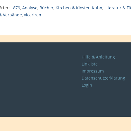
rter:
1879
,
Analyse
,
Bücher
,
Kirchen & Kloster
,
Kuhn
,
Literatur & F
 & Verbände
,
vicariren
Hilfe & Anleitung
Linkliste
Impressum
Datenschutzerklärung
Login