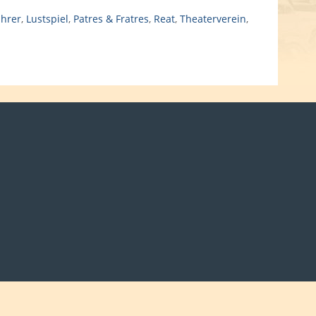
ührer
,
Lustspiel
,
Patres & Fratres
,
Reat
,
Theaterverein
,