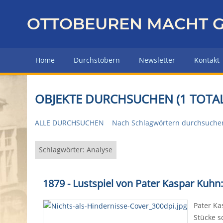
Z
u
OTTOBEUREN MACHT G
r
ü
c
Home
Durchstöbern
Newsletter
Kontakt
k
z
u
OBJEKTE DURCHSUCHEN (1 TOTAL
r
H
ALLE DURCHSUCHEN
Nach Schlagwörtern durchsuche
a
u
p
Schlagwörter: Analyse
t
s
1879 - Lustspiel von Pater Kaspar Kuhn:
e
i
Pater Ka
t
Stücke s
e