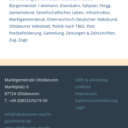
Bürgermeister / Ammann
,
Eisenbahn
,
Fahplan
,
Fergg
,
Gemeinderat
,
Gesellschaftliches Leben
,
Infrastruktur
,
Marktgemeinderat
,
Österreichisch-Deutscher Volksbund
,
Ottobeurer Volksblatt
,
Politik nach 1802
,
Post
,
Postbeförderung
,
Sammlung
,
Zeitungen & Zeitschriften
,
Zug
,
Züge
Marktgemeinde Ottobeuren
Hilfe & Anleitung
Marktplatz 6
Linkliste
87724 Ottobeuren
Impressum
T. +49 (0)8332/9219-50
Datenschutzerklärung
Login
info@ottobeuren-macht-
geschichte.de
www.ottobeuren-macht-