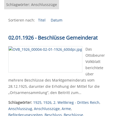
Schlagwörter: Anschlusszüge
Sortieren nach:
Titel
Datum
02.01.1926 - Beschlüsse Gemeinderat
Das
Ottobeurer
Volkblatt
berichtete
über
mehrere Beschlüsse des Marktgemeinderats vom
28.12.1925, darunter die Erhöhung der Mittel für die
„Ortsarmensammlung“, den Beitritt zum…
Schlagwörter:
1925
,
1926
,
2. Weltkrieg - Drittes Reich
,
Anschlusszug
,
Anschlusszüge
,
Arme
,
Beförderungszeiten
,
Beschluss
,
Beschlüsse
,