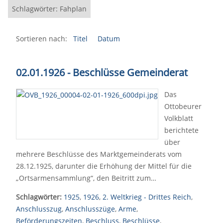
Schlagwörter: Fahplan
Sortieren nach:
Titel
Datum
02.01.1926 - Beschlüsse Gemeinderat
Das
Ottobeurer
Volkblatt
berichtete
über
mehrere Beschlüsse des Marktgemeinderats vom
28.12.1925, darunter die Erhöhung der Mittel für die
„Ortsarmensammlung“, den Beitritt zum…
Schlagwörter:
1925
,
1926
,
2. Weltkrieg - Drittes Reich
,
Anschlusszug
,
Anschlusszüge
,
Arme
,
Beförderungszeiten
,
Beschluss
,
Beschlüsse
,