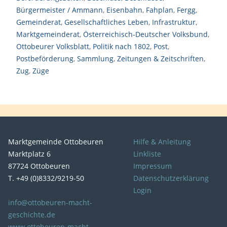
Bürgermeister / Ammann
,
Eisenbahn
,
Fahplan
,
Fergg
,
Gemeinderat
,
Gesellschaftliches Leben
,
Infrastruktur
,
Marktgemeinderat
,
Österreichisch-Deutscher Volksbund
,
Ottobeurer Volksblatt
,
Politik nach 1802
,
Post
,
Postbeförderung
,
Sammlung
,
Zeitungen & Zeitschriften
,
Zug
,
Züge
Marktgemeinde Ottobeuren
Hilfe & Anleitung
Marktplatz 6
Linkliste
87724 Ottobeuren
Impressum
T. +49 (0)8332/9219-50
Datenschutzerklärung
Login
info@ottobeuren-macht-
geschichte.de
www.ottobeuren-macht-