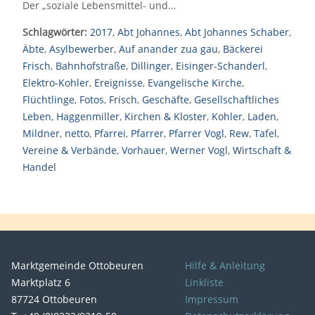
Der „soziale Lebensmittel- und…
Schlagwörter:
2017
,
Abt Johannes
,
Abt Johannes Schaber
,
Äbte
,
Asylbewerber
,
Auf anander zua gau
,
Bäckerei
Frisch
,
Bahnhofstraße
,
Dillinger
,
Eisinger-Schanderl
,
Elektro-Kohler
,
Ereignisse
,
Evangelische Kirche
,
Flüchtlinge
,
Fotos
,
Frisch
,
Geschäfte
,
Gesellschaftliches
Leben
,
Haggenmiller
,
Kirchen & Kloster
,
Kohler
,
Laden
,
Mildner
,
netto
,
Pfarrei
,
Pfarrer
,
Pfarrer Vogl
,
Rew
,
Tafel
,
Vereine & Verbände
,
Vorhauer
,
Werner Vogl
,
Wirtschaft &
Handel
Marktgemeinde Ottobeuren
Hilfe & Anleitung
Marktplatz 6
Linkliste
87724 Ottobeuren
Impressum