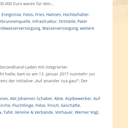
700.000 Euro waren für den…
,
Ereignisse
,
Fotos
,
Fries
,
Haitzen
,
Hochbehälter
,
rbrunnenquelle
,
Infrastruktur
,
Ortsteile
,
Pater
inkwasserversorgung
,
Wasserversorgung
,
weitere
Secondhand-Laden mit integrierter
t hatte, kam es am 13. Januar 2017 nunmehr zur
ens der Initiative „Auf anander zua gau!“: Der
nnes
,
Abt Johannes Schaber
,
Äbte
,
Asylbewerber
,
Auf
Kirche
,
Flüchtlinge
,
Fotos
,
Frisch
,
Geschäfte
,
w
,
Tafel
,
Vereine & Verbände
,
Vorhauer
,
Werner Vogl
,