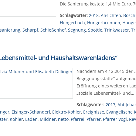
Die Sanierung kostete 1,4 Mio Euro, 
Schlagwörter:
2018
,
Ansichten
,
Bosch
Hungerbach
,
Hungerbrunnen
,
Hunge
sanierung
,
Scharpf
,
Schießenhof
,
Segnung
,
Spöttle
,
Trinkwasser
,
Tr
n Lebensmittel- und Haushaltswarenladens“
Nachdem am 4.12.2015 der „
Begegnungsstätte“ aufgemach
Eröffnung eines weiteren Lad
„soziale Lebensmittel- und…
Schlagwörter:
2017
,
Abt Joha
inger
,
Eisinger-Schanderl
,
Elektro-Kohler
,
Ereignisse
,
Evangelische 
ster
,
Kohler
,
Laden
,
Mildner
,
netto
,
Pfarrei
,
Pfarrer
,
Pfarrer Vogl
,
Re