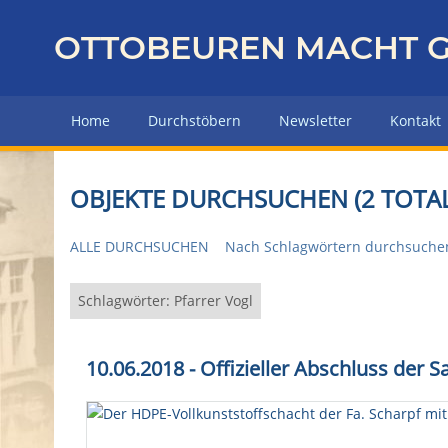
Z
u
OTTOBEUREN MACHT G
r
ü
c
Home
Durchstöbern
Newsletter
Kontakt
k
z
u
OBJEKTE DURCHSUCHEN (2 TOTAL
r
H
ALLE DURCHSUCHEN
Nach Schlagwörtern durchsuche
a
u
p
Schlagwörter: Pfarrer Vogl
t
s
10.06.2018 - Offizieller Abschluss der
e
i
t
e