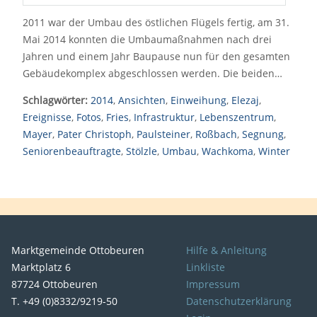
2011 war der Umbau des östlichen Flügels fertig, am 31.
Mai 2014 konnten die Umbaumaßnahmen nach drei
Jahren und einem Jahr Baupause nun für den gesamten
Gebäudekomplex abgeschlossen werden. Die beiden…
Schlagwörter:
2014
,
Ansichten
,
Einweihung
,
Elezaj
,
Ereignisse
,
Fotos
,
Fries
,
Infrastruktur
,
Lebenszentrum
,
Mayer
,
Pater Christoph
,
Paulsteiner
,
Roßbach
,
Segnung
,
Seniorenbeauftragte
,
Stölzle
,
Umbau
,
Wachkoma
,
Winter
Marktgemeinde Ottobeuren
Hilfe & Anleitung
Marktplatz 6
Linkliste
87724 Ottobeuren
Impressum
T. +49 (0)8332/9219-50
Datenschutzerklärung