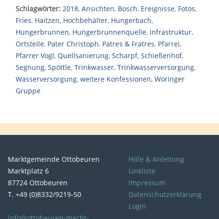
Schlagwörter:
2018
,
Ansichten
,
Bosch
,
Ereignisse
,
Fotos
,
Fries
,
Haitzen
,
Hochbehälter
,
Hungerbach
,
Hungerbrunnen
,
Hungerbrunnenquelle
,
Infrastruktur
,
Ortsteile
,
Pater Christoph
,
Patres & Fratres
,
Pfarrei
,
Pfarrer Vogl
,
Quellsanierung
,
Scharpf
,
Schießenhof
,
Segnung
,
Spöttle
,
Trinkwasser
,
Trinkwasserversorgung
,
Wasserversorgung
,
weitere Konfessionen
,
Woringer
Gruppe
Marktgemeinde Ottobeuren
Hilfe & Anleitung
Marktplatz 6
Linkliste
87724 Ottobeuren
Impressum
T. +49 (0)8332/9219-50
Datenschutzerklärung
Login
info@ottobeuren-macht-