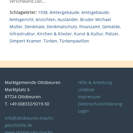
verschwand.Das…
Schlagwörter:
1938
,
Ämtergebäude
,
Amtsgebäude
,
Amtsgericht
,
Ansichten
,
Ausländer
,
Bruder Michael
Müller
,
Denkmale
,
Denkmalschutz
,
Finanzamt
,
Gemälde
,
Infrastruktur
,
Kirchen & Kloster
,
Kunst & Kultur
,
Polizei
,
Simpert Kramer
,
Türken
,
Türkenpavillon
Marktgemeinde Ottobeuren
Hilfe & Anleitung
Marktplatz 6
Linkliste
87724 Ottobeuren
Impressum
T. +49 (0)8332/9219-50
Datenschutzerklärung
Login
info@ottobeuren-macht-
geschichte.de
www.ottobeuren-macht-