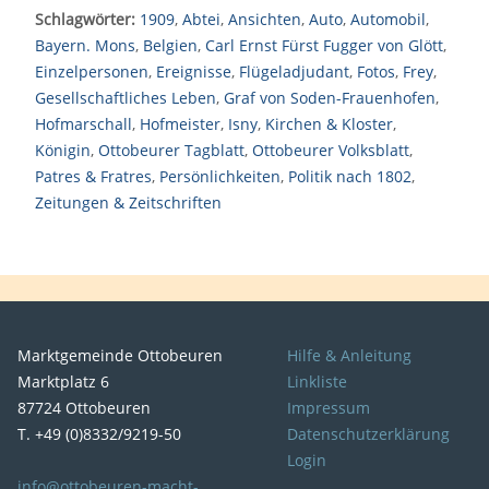
Schlagwörter:
1909
,
Abtei
,
Ansichten
,
Auto
,
Automobil
,
Bayern. Mons
,
Belgien
,
Carl Ernst Fürst Fugger von Glött
,
Einzelpersonen
,
Ereignisse
,
Flügeladjudant
,
Fotos
,
Frey
,
Gesellschaftliches Leben
,
Graf von Soden-Frauenhofen
,
Hofmarschall
,
Hofmeister
,
Isny
,
Kirchen & Kloster
,
Königin
,
Ottobeurer Tagblatt
,
Ottobeurer Volksblatt
,
Patres & Fratres
,
Persönlichkeiten
,
Politik nach 1802
,
Zeitungen & Zeitschriften
Marktgemeinde Ottobeuren
Hilfe & Anleitung
Marktplatz 6
Linkliste
87724 Ottobeuren
Impressum
T. +49 (0)8332/9219-50
Datenschutzerklärung
Login
info@ottobeuren-macht-