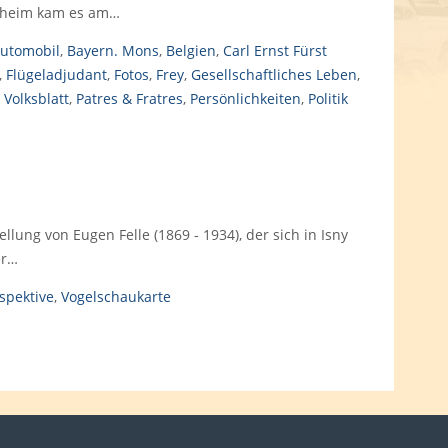
chheim kam es am…
utomobil
,
Bayern. Mons
,
Belgien
,
Carl Ernst Fürst
,
Flügeladjudant
,
Fotos
,
Frey
,
Gesellschaftliches Leben
,
 Volksblatt
,
Patres & Fratres
,
Persönlichkeiten
,
Politik
llung von Eugen Felle (1869 - 1934), der sich in Isny
er…
spektive
,
Vogelschaukarte