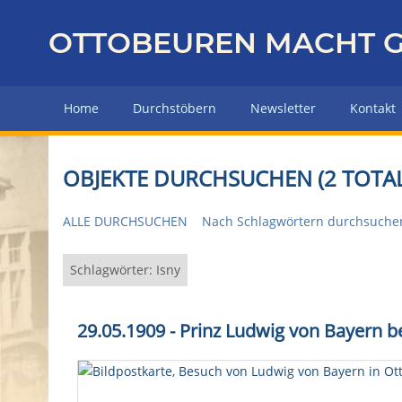
Z
u
OTTOBEUREN MACHT G
r
ü
c
Home
Durchstöbern
Newsletter
Kontakt
k
z
u
OBJEKTE DURCHSUCHEN (2 TOTAL
r
H
ALLE DURCHSUCHEN
Nach Schlagwörtern durchsuche
a
u
p
Schlagwörter: Isny
t
s
29.05.1909 - Prinz Ludwig von Bayern 
e
i
t
e