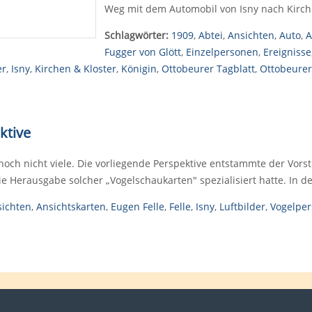
Weg mit dem Automobil von Isny nach Kir
Schlagwörter:
1909
,
Abtei
,
Ansichten
,
Auto
,
A
Fugger von Glött
,
Einzelpersonen
,
Ereignisse
er
,
Isny
,
Kirchen & Kloster
,
Königin
,
Ottobeurer Tagblatt
,
Ottobeurer
ktive
noch nicht viele. Die vorliegende Perspektive entstammte der Vorste
ie Herausgabe solcher „Vogelschaukarten" spezialisiert hatte. In d
sichten
,
Ansichtskarten
,
Eugen Felle
,
Felle
,
Isny
,
Luftbilder
,
Vogelper