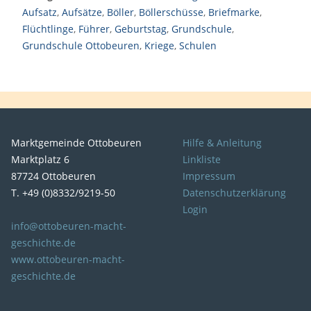
Aufsatz
,
Aufsätze
,
Böller
,
Böllerschüsse
,
Briefmarke
,
Flüchtlinge
,
Führer
,
Geburtstag
,
Grundschule
,
Grundschule Ottobeuren
,
Kriege
,
Schulen
Marktgemeinde Ottobeuren
Hilfe & Anleitung
Marktplatz 6
Linkliste
87724 Ottobeuren
Impressum
T. +49 (0)8332/9219-50
Datenschutzerklärung
Login
info@ottobeuren-macht-
geschichte.de
www.ottobeuren-macht-
geschichte.de