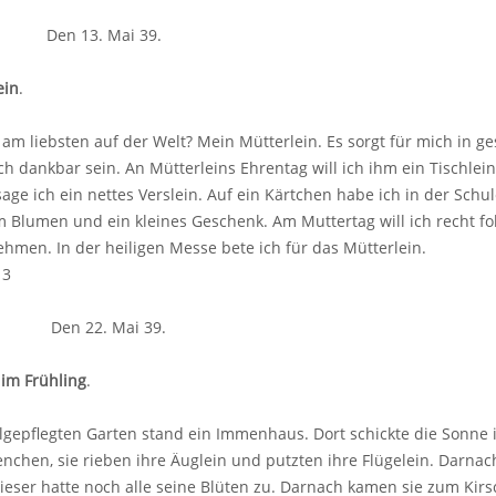
. Den 13. Mai 39.
ein
.
am liebsten auf der Welt? Mein Mütterlein. Es sorgt für mich in g
 dankbar sein. An Mütterleins Ehrentag will ich ihm ein Tischlein 
sage ich ein nettes Verslein. Auf ein Kärtchen habe ich in der Schu
m Blumen und ein kleines Geschenk. Am Muttertag will ich recht fol
hmen. In der heiligen Messe bete ich für das Mütterlein.
 3
. Den 22. Mai 39.
im Frühling
.
gepflegten Garten stand ein Immenhaus. Dort schickte die Sonne i
nchen, sie rieben ihre Äuglein und putzten ihre Flügelein. Darnac
eser hatte noch alle seine Blüten zu. Darnach kamen sie zum Kirs