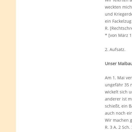
weckten mich
und Kriegerd
ein Fackelzug
R. [Rechtschre
* [von März 1
2. Aufsatz
Unser Maiba
Am 1. Mai ve
ungefähr 35 m
wickelt sich
anderer ist m
schießt, ein B
auch noch ei
Wir machen g
R. 3 A. 2 Sch. 