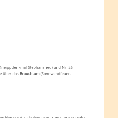
 (Kneippdenkmal Stephansried) und Nr. 26
e über das
Brauchtum
(Sonnwendfeuer,
tes klangen die Glocken vom Turme. In der Frühe