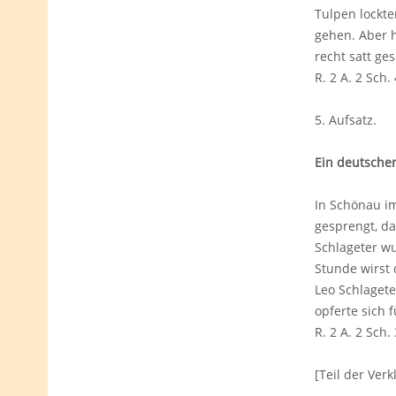
Tulpen lockte
gehen. Aber h
recht satt ge
R. 2 A. 2 Sch. 
5. Aufsatz
Ein deutsche
In Schönau im
gesprengt, da
Schlageter wu
Stunde wirst 
Leo Schlagete
opferte sich 
R. 2 A. 2 Sch. 
[Teil der Ver