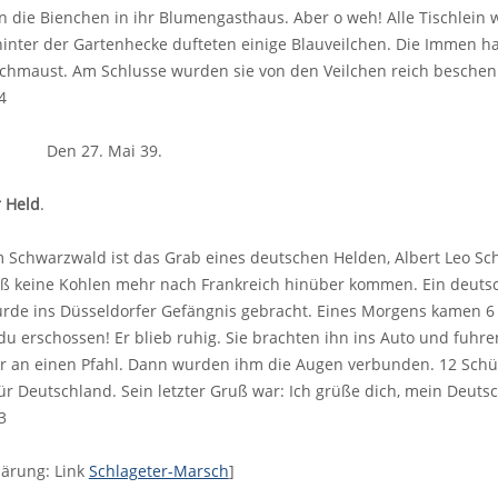
n die Bienchen in ihr Blumengasthaus. Aber o weh! Alle Tischlein 
inter der Gartenhecke dufteten einige Blauveilchen. Die Immen hat
schmaust. Am Schlusse wurden sie von den Veilchen reich beschen
4
. Den 27. Mai 39.
r Held
.
 Schwarzwald ist das Grab eines deutschen Helden, Albert Leo Sch
ß keine Kohlen mehr nach Frankreich hinüber kommen. Ein deutsch
rde ins Düsseldorfer Gefängnis gebracht. Eines Morgens kamen 6 Fr
du erschossen! Er blieb ruhig. Sie brachten ihn ins Auto und fuhr
r an einen Pfahl. Dann wurden ihm die Augen verbunden. 12 Schüss
für Deutschland. Sein letzter Gruß war: Ich grüße dich, mein Deuts
3
klärung: Link
Schlageter-Marsch
]