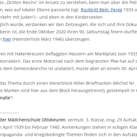
es „Dritten Reichs“ im Ansatz zu verstehen, kann man über die Pol
n, was auf lokaler Ebene passierte (vgl.
Rücktritt Bgm. Fergg
1933 o
erkehr mit Juden“) - und eben in den Kinderseelen.
lich wurde, verdanken wir den Zeitzeugen, die sich und ihre Doku
berin ist, die Ende Oktober 2020 ihren 90. Geburtstag feiern durft
ch
hier
(Hamsterliste März 1946) überzeugen.
den mit Hakenkreuzen beflaggten Häusern am Marktplatz (von 1933 
orrädern. Das erste Motorrad nach dem begränzten Pkw hat auf dem
 dem Gemeindearchiv ist undatiert, müste aber an einem 30. Apr
das Thema durch einen Viererblock Hitler-Briefmarken (Michel Nr. 
ie Marken sind hier aus dem Block herausgetrennt), gestempelt in 
nalie
“!
-------------
 der Mädchenschule Ottobeuren
, vermutl. 3. Klasse, insg. 29 Auf
om April 1939 bis Februar 1940. Anmerkungen stehen in eckigen Kl
Propaganda- und kriegsbedingte Themen finden sich in den Aufsät