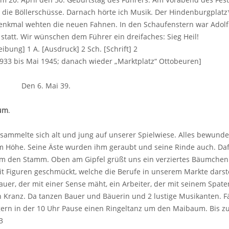
 die Böllerschüsse. Darnach hörte ich Musik. Der Hindenburgpla
enkmal wehten die neuen Fahnen. In den Schaufenstern war Adolf 
 statt. Wir wünschen dem Führer ein dreifaches: Sieg Heil!
ibung] 1 A. [Ausdruck] 2 Sch. [Schrift] 2
933 bis Mai 1945; danach wieder „Marktplatz“ Ottobeuren]
. Den 6. Mai 39.
um
.
rsammelte sich alt und jung auf unserer Spielwiese. Alles bewun
 Höhe. Seine Äste wurden ihm geraubt und seine Rinde auch. Dafü
 um den Stamm. Oben am Gipfel grüßt uns ein verziertes Bäumchen
it Figuren geschmückt, welche die Berufe in unserem Markte darste
auer, der mit einer Sense mäht, ein Arbeiter, der mit seinem Spaten 
n Kranz. Da tanzen Bauer und Bäuerin und 2 lustige Musikanten.
ern in der 10 Uhr Pause einen Ringeltanz um den Maibaum. Bis zu
3