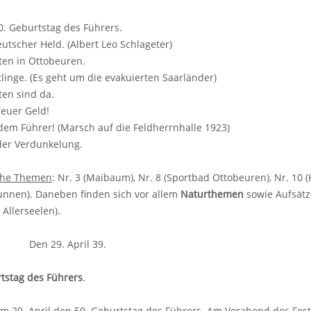
. Geburtstag des Führers.
tscher Held. (Albert Leo Schlageter)
ten in Ottobeuren.
linge. (Es geht um die evakuierten Saarländer)
en sind da.
euer Geld!
em Führer! (Marsch auf die Feldherrnhalle 1923)
er Verdunkelung.
sche Themen
: Nr. 3 (Maibaum), Nr. 8 (Sportbad Ottobeuren), Nr. 10
unnen). Daneben finden sich vor allem
Naturthemen
sowie Aufsätz
Allerseelen).
. Den 29. April 39.
tstag des Führers
.
am 20. April den 50. Geburtstag des Führers. Am Vorabend des Fes