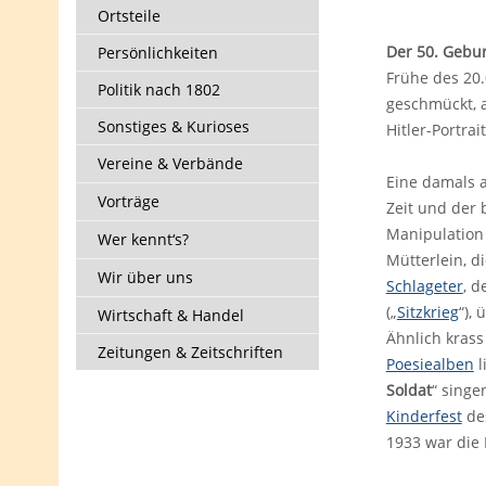
Ortsteile
Der 50. Gebu
Persönlichkeiten
Frühe des 20.
Politik nach 1802
geschmückt, 
Sonstiges & Kurioses
Hitler-Portra
Vereine & Verbände
Eine damals a
Vorträge
Zeit und der 
Manipulation 
Wer kennt‘s?
Mütterlein, d
Wir über uns
Schlageter
, 
(„
Sitzkrieg
“),
Wirtschaft & Handel
Ähnlich kras
Zeitungen & Zeitschriften
Poesiealben
l
Soldat
“ singe
Kinderfest
des
1933 war die 