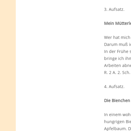
3. Aufsatz
Mein Mütterl
Wer hat mich 
Darum muß ich
In der Frühe 
bringe ich ih
Arbeiten abne
R. 2 A. 2. Sch.
4. Aufsatz
Die Bienchen 
In einem wohl
hungrigen Bie
Apfelbaum. Di