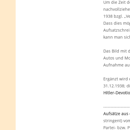
Um die Zeit d
nachvollziehe
1938 bzgl. „V
Dass dies mög
Aufsatzschrei
kann man si
Das Bild mit 
Autos und Mot
Aufnahme aus
Ergänzt wird 
31.12.1938; d
Hitler-Devotio
------------------
Aufsätze aus
stringent) v
Partei- bzw. 