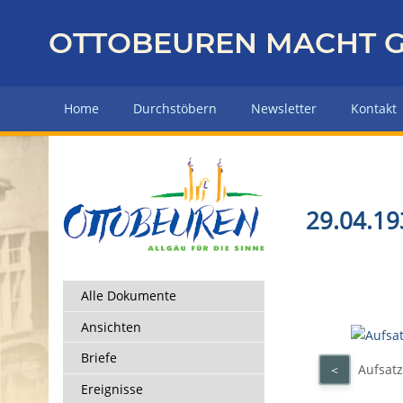
Z
u
OTTOBEUREN MACHT G
r
ü
c
Home
Durchstöbern
Newsletter
Kontakt
k
z
u
r
H
29.04.19
a
u
p
t
Alle Dokumente
s
Ansichten
e
i
Briefe
Aufsatz
<
t
Ereignisse
e