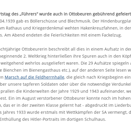
rtstag des „Führers“ wurde auch in Ottobeuren gebührend gefeiert
04.1939 gab es Böllerschüsse und Blechmusik. Der Hindenburgplat
am Rathaus und Kriegerdenkmal wehten Hakenkreuzfahnen, in den
its. Am Abend endeten die Feierlichkeiten mit einem Fackelzug.
chtjährige Ottobeurerin beschreibt all dies in einem Aufsatz in de
beginnende 2. Weltkrieg hinterließen ihre Spuren auch in den Köp
weitgehend wehrlos ausgeliefert waren. Die 29 Aufsätze spiegeln a
ie Bienchen im Bienengasthaus etc.), auf der anderen Seite lesen 
den
Marsch auf die Feldherrnhalle
, die gleich nach Kriegsbeginn ei
 über unsere tapferen Soldaten oder über die notwendige Verdunke
s prallen die Kinderwelten der Jahre 1929 und 1943 aufeinander, 
iest. Ein im August verstorbener Ottobeurer konnte noch im hohen 
n, das er in der zweiten Klasse gelernt hat - abgedruckt im Lieder
 Jahres 1933 wurde erstmals mit Wettkämpfen der SA vermengt, d
Enthüllung des Hitler-Portraits im dortigen Schulhaus.