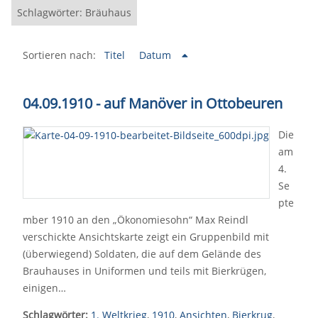
Schlagwörter: Bräuhaus
Sortieren nach:
Titel
Datum
04.09.1910 - auf Manöver in Ottobeuren
Die
am
4.
Se
pte
mber 1910 an den „Ökonomiesohn“ Max Reindl
verschickte Ansichtskarte zeigt ein Gruppenbild mit
(überwiegend) Soldaten, die auf dem Gelände des
Brauhauses in Uniformen und teils mit Bierkrügen,
einigen…
Schlagwörter:
1. Weltkrieg
,
1910
,
Ansichten
,
Bierkrug
,