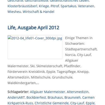
Geschäfte
,
Geschäftsleute
,
Gesellschaftliches Leben
,
Klosterbräustüberl
,
Kriege
,
Pitrof
,
Spartakus
,
Veteranen
,
Wiesheu
,
Wirtschaft & Handel
Life, Ausgabe April 2012
Einige Themen in
Stichworten:
Städtepartnerschaft,
Norcia, City-Lauf,
Allgäuer
Malermeister, Ski, Skimeisterschaft, Pfadfinder,
Förderverein Kreisklinik, Epple, Tagespflege, Kneipp,
Altersmedizin, Mittelschule, Grundschule,
Waldkindergarten,…
Schlagwörter:
Allgäuer Malermeister
,
Altersmedizin
,
AndersART
,
Bockbierfest
,
Bräuhaus
,
Braunvieh
,
Carmen
Kirkpatrick-Russ
,
Christliche Gemeinde
,
City-Lauf
,
Epple
,