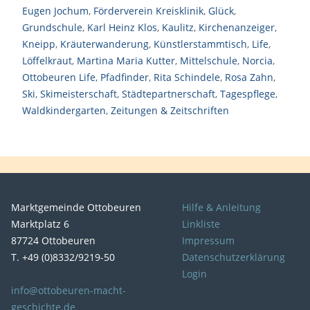
Eugen Jochum
,
Förderverein Kreisklinik
,
Glück
,
Grundschule
,
Karl Heinz Klos
,
Kaulitz
,
Kirchenanzeiger
,
Kneipp
,
Kräuterwanderung
,
Künstlerstammtisch
,
Life
,
Löffelkraut
,
Martina Maria Kutter
,
Mittelschule
,
Norcia
,
Ottobeuren Life
,
Pfadfinder
,
Rita Schindele
,
Rosa Zahn
,
Ski
,
Skimeisterschaft
,
Städtepartnerschaft
,
Tagespflege
,
Waldkindergarten
,
Zeitungen & Zeitschriften
Marktgemeinde Ottobeuren
Hilfe & Anleitung
Marktplatz 6
Linkliste
87724 Ottobeuren
Impressum
T. +49 (0)8332/9219-50
Datenschutzerklärung
Login
info@ottobeuren-macht-
geschichte.de