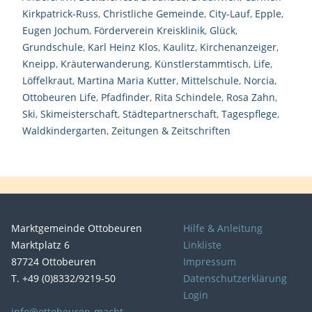
Kirkpatrick-Russ
,
Christliche Gemeinde
,
City-Lauf
,
Epple
,
Eugen Jochum
,
Förderverein Kreisklinik
,
Glück
,
Grundschule
,
Karl Heinz Klos
,
Kaulitz
,
Kirchenanzeiger
,
Kneipp
,
Kräuterwanderung
,
Künstlerstammtisch
,
Life
,
Löffelkraut
,
Martina Maria Kutter
,
Mittelschule
,
Norcia
,
Ottobeuren Life
,
Pfadfinder
,
Rita Schindele
,
Rosa Zahn
,
Ski
,
Skimeisterschaft
,
Städtepartnerschaft
,
Tagespflege
,
Waldkindergarten
,
Zeitungen & Zeitschriften
Marktgemeinde Ottobeuren
Hilfe & Anleitung
Marktplatz 6
Linkliste
87724 Ottobeuren
Impressum
T. +49 (0)8332/9219-50
Datenschutzerklärung
Login
info@ottobeuren-macht-