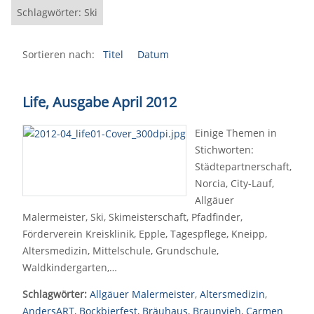
Schlagwörter: Ski
Sortieren nach:
Titel
Datum
Life, Ausgabe April 2012
Einige Themen in
Stichworten:
Städtepartnerschaft,
Norcia, City-Lauf,
Allgäuer
Malermeister, Ski, Skimeisterschaft, Pfadfinder,
Förderverein Kreisklinik, Epple, Tagespflege, Kneipp,
Altersmedizin, Mittelschule, Grundschule,
Waldkindergarten,…
Schlagwörter:
Allgäuer Malermeister
,
Altersmedizin
,
AndersART
,
Bockbierfest
,
Bräuhaus
,
Braunvieh
,
Carmen