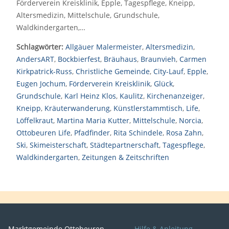
Förderverein Kreisklinik, Epple, Tagespflege, Kneipp,
Altersmedizin, Mittelschule, Grundschule,
Waldkindergarten,…
Schlagwörter:
Allgäuer Malermeister
,
Altersmedizin
,
AndersART
,
Bockbierfest
,
Bräuhaus
,
Braunvieh
,
Carmen
Kirkpatrick-Russ
,
Christliche Gemeinde
,
City-Lauf
,
Epple
,
Eugen Jochum
,
Förderverein Kreisklinik
,
Glück
,
Grundschule
,
Karl Heinz Klos
,
Kaulitz
,
Kirchenanzeiger
,
Kneipp
,
Kräuterwanderung
,
Künstlerstammtisch
,
Life
,
Löffelkraut
,
Martina Maria Kutter
,
Mittelschule
,
Norcia
,
Ottobeuren Life
,
Pfadfinder
,
Rita Schindele
,
Rosa Zahn
,
Ski
,
Skimeisterschaft
,
Städtepartnerschaft
,
Tagespflege
,
Waldkindergarten
,
Zeitungen & Zeitschriften
Marktgemeinde Ottobeuren
Hilfe & Anleitung