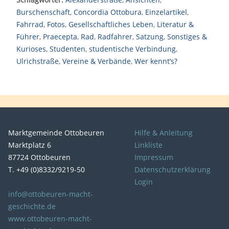
Burschenschaft
,
Concordia Ottobura
,
Einzelartikel
,
Fahrrad
,
Fotos
,
Gesellschaftliches Leben
,
Literatur &
Führer
,
Praecepta
,
Rad
,
Radfahrer
,
Satzung
,
Sonstiges &
Kurioses
,
Studenten
,
studentische Verbindung
,
Ulrichstraße
,
Vereine & Verbände
,
Wer kennt‘s?
Marktgemeinde Ottobeuren
Hilfe & Anleitung
Marktplatz 6
Linkliste
87724 Ottobeuren
Impressum
T. +49 (0)8332/9219-50
Datenschutzerklärung
Login
info@ottobeuren-macht-
geschichte.de
www.ottobeuren-macht-