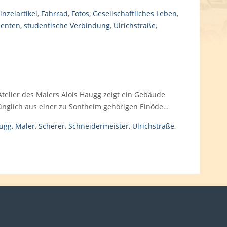
inzelartikel
,
Fahrrad
,
Fotos
,
Gesellschaftliches Leben
,
denten
,
studentische Verbindung
,
Ulrichstraße
,
elier des Malers Alois Haugg zeigt ein Gebäude
ünglich aus einer zu Sontheim gehörigen Einöde…
ugg
,
Maler
,
Scherer
,
Schneidermeister
,
Ulrichstraße
,