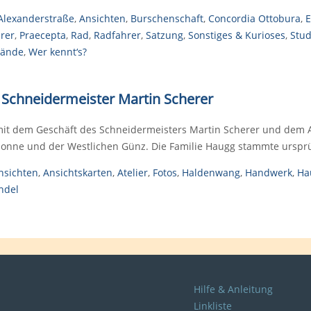
Alexanderstraße
,
Ansichten
,
Burschenschaft
,
Concordia Ottobura
,
E
hrer
,
Praecepta
,
Rad
,
Radfahrer
,
Satzung
,
Sonstiges & Kurioses
,
Stu
bände
,
Wer kennt‘s?
 Schneidermeister Martin Scherer
t dem Geschäft des Schneidermeisters Martin Scherer und dem At
Sonne und der Westlichen Günz. Die Familie Haugg stammte urspr
nsichten
,
Ansichtskarten
,
Atelier
,
Fotos
,
Haldenwang
,
Handwerk
,
Ha
ndel
Hilfe & Anleitung
Linkliste