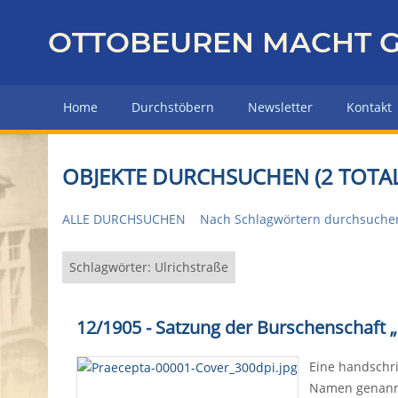
Z
u
OTTOBEUREN MACHT G
r
ü
c
Home
Durchstöbern
Newsletter
Kontakt
k
z
u
OBJEKTE DURCHSUCHEN (2 TOTAL
r
H
ALLE DURCHSUCHEN
Nach Schlagwörtern durchsuche
a
u
p
Schlagwörter: Ulrichstraße
t
s
12/1905 - Satzung der Burschenschaft 
e
i
Eine handschrif
t
Namen genannt
e