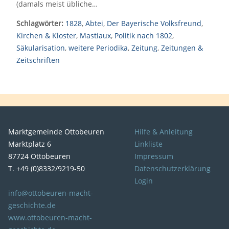
(damals meist übliche…
Schlagwörter:
1828
,
Abtei
,
Der Bayerische Volksfreund
,
Kirchen & Kloster
,
Mastiaux
,
Politik nach 1802
,
Säkularisation
,
weitere Periodika
,
Zeitung
,
Zeitungen &
Zeitschriften
Marktgemeinde Ottobeuren
Hilfe & Anleitung
Marktplatz 6
Linkliste
87724 Ottobeuren
Impressum
T. +49 (0)8332/9219-50
Datenschutzerklärung
Login
info@ottobeuren-macht-
geschichte.de
www.ottobeuren-macht-