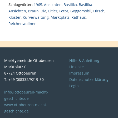
Schlagwörter:
1965
,
Ansichten
,
Basilika
,
Basilika-
Ansichten
,
Braun
,
Dia
,
Eitler
,
Fotos
,
Goggomobil
,
Hirsch
,
Kloster
,
Kurverwaltung
,
Marktplatz
,
Rathaus
,
Reichenwallner
Marktgemeinde Ottobeuren
Hilfe & Anleitung
Marktplatz 6
Linkliste
87724 Ottobeuren
Impressum
T. +49 (0)8332/9219-50
Datenschutzerklärung
Login
info@ottobeuren-macht-
geschichte.de
www.ottobeuren-macht-
geschichte.de