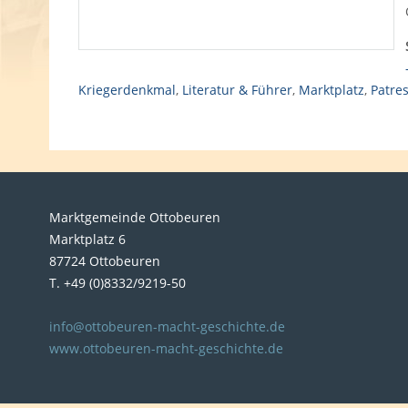
Kriegerdenkmal
,
Literatur & Führer
,
Marktplatz
,
Patres
Marktgemeinde Ottobeuren
Marktplatz 6
87724 Ottobeuren
T. +49 (0)8332/9219-50
info@ottobeuren-macht-geschichte.de
www.ottobeuren-macht-geschichte.de