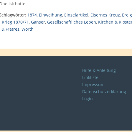
Obelisk hatte…
Schlagwörter:
1874
,
Einweihung
,
Einzelartikel
,
Eisernes Kreuz
,
Erei
- Krieg 1870/71
,
Ganser
,
Gesellschaftliches Leben
,
Kirchen & Kloste
 & Fratres
,
Wörth
Hilfe & Anleitung
Linkliste
Impressum
Datenschutzerklärung
Login