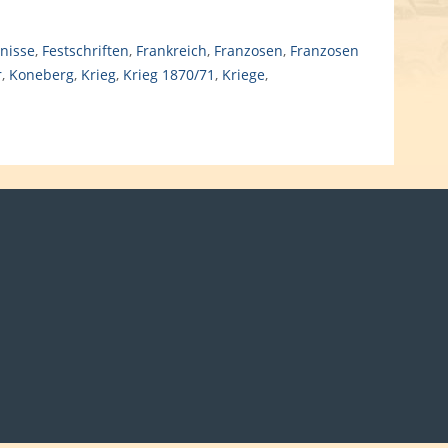
gnisse
,
Festschriften
,
Frankreich
,
Franzosen
,
Franzosen
r
,
Koneberg
,
Krieg
,
Krieg 1870/71
,
Kriege
,