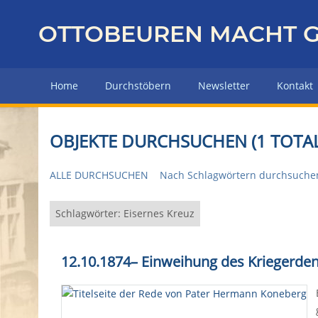
Z
u
OTTOBEUREN MACHT G
r
ü
c
Home
Durchstöbern
Newsletter
Kontakt
k
z
u
OBJEKTE DURCHSUCHEN (1 TOTAL
r
H
ALLE DURCHSUCHEN
Nach Schlagwörtern durchsuche
a
u
p
Schlagwörter: Eisernes Kreuz
t
s
12.10.1874
–
Einweihung des Kriegerden
e
i
t
e