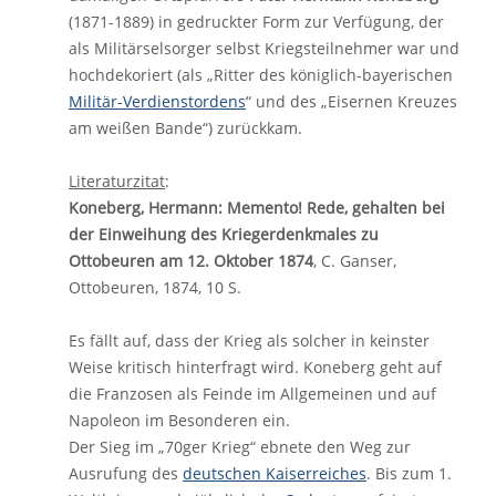
(1871-1889) in gedruckter Form zur Verfügung, der
als Militärselsorger selbst Kriegsteilnehmer war und
hochdekoriert (als „Ritter des königlich-bayerischen
Militär-Verdienstordens
“ und des „Eisernen Kreuzes
am weißen Bande“) zurückkam.
Literaturzitat
:
Koneberg, Hermann: Memento! Rede, gehalten bei
der Einweihung des Kriegerdenkmales zu
Ottobeuren am 12. Oktober 1874
, C. Ganser,
Ottobeuren, 1874, 10 S.
Es fällt auf, dass der Krieg als solcher in keinster
Weise kritisch hinterfragt wird. Koneberg geht auf
die Franzosen als Feinde im Allgemeinen und auf
Napoleon im Besonderen ein.
Der Sieg im „70ger Krieg“ ebnete den Weg zur
Ausrufung des
deutschen Kaiserreiches
. Bis zum 1.