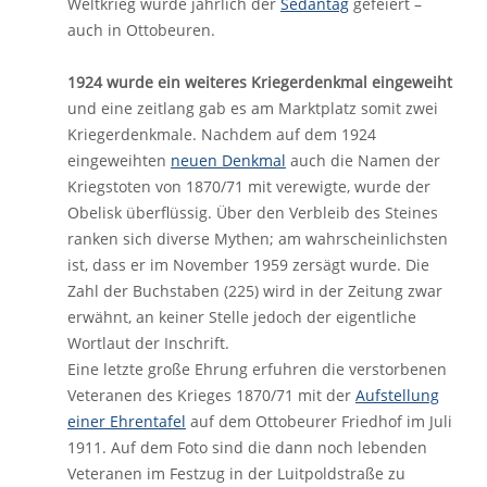
Weltkrieg wurde jährlich der
Sedantag
gefeiert –
auch in Ottobeuren.
1924 wurde ein weiteres Kriegerdenkmal eingeweiht
und eine zeitlang gab es am Marktplatz somit zwei
Kriegerdenkmale. Nachdem auf dem 1924
eingeweihten
neuen Denkmal
auch die Namen der
Kriegstoten von 1870/71 mit verewigte, wurde der
Obelisk überflüssig. Über den Verbleib des Steines
ranken sich diverse Mythen; am wahrscheinlichsten
ist, dass er im November 1959 zersägt wurde. Die
Zahl der Buchstaben (225) wird in der Zeitung zwar
erwähnt, an keiner Stelle jedoch der eigentliche
Wortlaut der Inschrift.
Eine letzte große Ehrung erfuhren die verstorbenen
Veteranen des Krieges 1870/71 mit der
Aufstellung
einer Ehrentafel
auf dem Ottobeurer Friedhof im Juli
1911. Auf dem Foto sind die dann noch lebenden
Veteranen im Festzug in der Luitpoldstraße zu