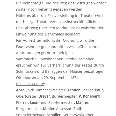
Die Reihenfolge und der Weg des Festzuges werden
später noch bekannt gegeben werden.
Näheres über die Festvorstellung im Theater wird
der hiesige Theaterverein selbst veröffentlichen.
Der Fahrweg über den Marktplatz ist während der
Einweihung des Denkmales gesperrt.
Für Aufrechterhaltung der Ordnung wird die
Feuerwehr sorgen, und bitten wir deßhalb, ihre
Anordnungen gerne zu befolgen.
Sämmtliche Einwohner von Ottobeuren aber
ersuchen wir, zur Verherrlichung des Festes durch
Schmücken und Beflaggen der Häuser beizutragen.
Ottobeuren am 29. September 1874.
Das Fest-Comité
:
Abröll
, Schuhmachermeister,
Achner
, Lehrer,
Baur
,
Oberförster,
Dreyer
, Bürgermeister,
P. Koneberg
,
Pfarrer,
Leonhard
, Säcklermeister,
Mahler
,
Bürgermeister,
Müller
, Assessor,
Raith
,
Spenglermeister,
Schaller
, Gerichtsvollzieher,