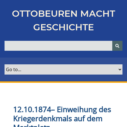
Z
u
OTTOBEUREN MACHT
r
ü
GESCHICHTE
c
k
z
u
r
H
a
u
p
t
s
e
12.10.1874
–
Einweihung des
i
Kriegerdenkmals auf dem
t
e