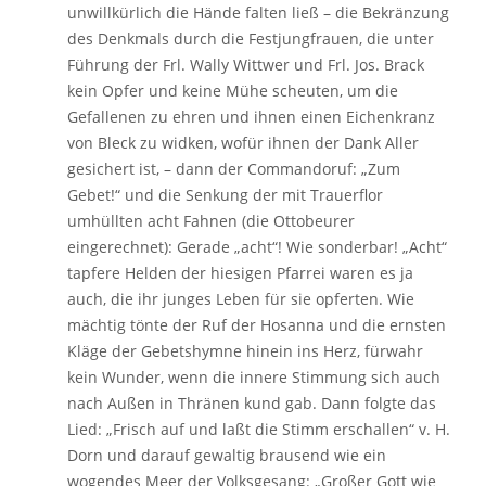
unwillkürlich die Hände falten ließ – die Bekränzung
des Denkmals durch die Festjungfrauen, die unter
Führung der Frl. Wally Wittwer und Frl. Jos. Brack
kein Opfer und keine Mühe scheuten, um die
Gefallenen zu ehren und ihnen einen Eichenkranz
von Bleck zu widken, wofür ihnen der Dank Aller
gesichert ist, – dann der Commandoruf: „Zum
Gebet!“ und die Senkung der mit Trauerflor
umhüllten acht Fahnen (die Ottobeurer
eingerechnet): Gerade „acht“! Wie sonderbar! „Acht“
tapfere Helden der hiesigen Pfarrei waren es ja
auch, die ihr junges Leben für sie opferten. Wie
mächtig tönte der Ruf der Hosanna und die ernsten
Kläge der Gebetshymne hinein ins Herz, fürwahr
kein Wunder, wenn die innere Stimmung sich auch
nach Außen in Thränen kund gab. Dann folgte das
Lied: „Frisch auf und laßt die Stimm erschallen“ v. H.
Dorn und darauf gewaltig brausend wie ein
wogendes Meer der Volksgesang: „Großer Gott wie