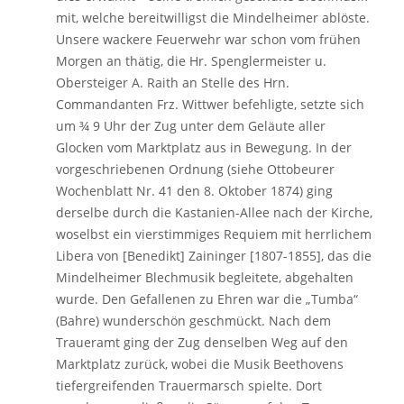
mit, welche bereitwilligst die Mindelheimer ablöste.
Unsere wackere Feuerwehr war schon vom frühen
Morgen an thätig, die Hr. Spenglermeister u.
Obersteiger A. Raith an Stelle des Hrn.
Commandanten Frz. Wittwer befehligte, setzte sich
um ¾ 9 Uhr der Zug unter dem Geläute aller
Glocken vom Marktplatz aus in Bewegung. In der
vorgeschriebenen Ordnung (siehe Ottobeurer
Wochenblatt Nr. 41 den 8. Oktober 1874) ging
derselbe durch die Kastanien-Allee nach der Kirche,
woselbst ein vierstimmiges Requiem mit herrlichem
Libera von [Benedikt] Zaininger [1807-1855], das die
Mindelheimer Blechmusik begleitete, abgehalten
wurde. Den Gefallenen zu Ehren war die „Tumba“
(Bahre) wunderschön geschmückt. Nach dem
Traueramt ging der Zug denselben Weg auf den
Marktplatz zurück, wobei die Musik Beethovens
tiefergreifenden Trauermarsch spielte. Dort