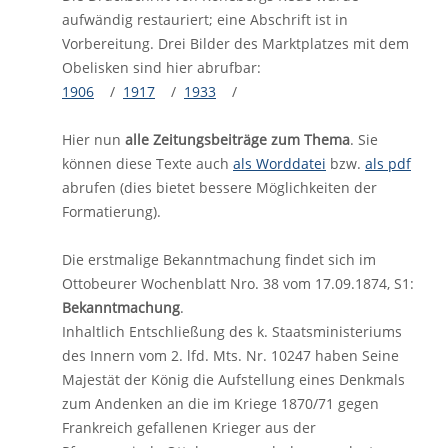
aufwändig restauriert; eine Abschrift ist in
Vorbereitung. Drei Bilder des Marktplatzes mit dem
Obelisken sind hier abrufbar:
1906
/
1917
/
1933
/
Hier nun
alle Zeitungsbeiträge zum Thema
. Sie
können diese Texte auch
als Worddatei
bzw.
als pdf
abrufen (dies bietet bessere Möglichkeiten der
Formatierung).
Die erstmalige Bekanntmachung findet sich im
Ottobeurer Wochenblatt Nro. 38 vom 17.09.1874, S1:
Bekanntmachung
.
Inhaltlich Entschließung des k. Staatsministeriums
des Innern vom 2. lfd. Mts. Nr. 10247 haben Seine
Majestät der König die Aufstellung eines Denkmals
zum Andenken an die im Kriege 1870/71 gegen
Frankreich gefallenen Krieger aus der