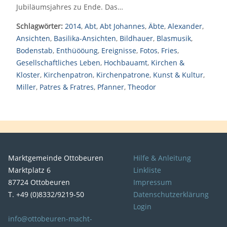
Jubiläumsjahres zu Ende. Das…
Schlagwörter:
2014
,
Abt
,
Abt Johannes
,
Äbte
,
Alexander
,
Ansichten
,
Basilika-Ansichten
,
Bildhauer
,
Blasmusik
,
Bodenstab
,
Enthüööung
,
Ereignisse
,
Fotos
,
Fries
,
Gesellschaftliches Leben
,
Hochbauamt
,
Kirchen &
Kloster
,
Kirchenpatron
,
Kirchenpatrone
,
Kunst & Kultur
,
Miller
,
Patres & Fratres
,
Pfanner
,
Theodor
Marktgemeinde Ottobeuren
Hilfe & Anleitung
Marktplatz 6
Linkliste
87724 Ottobeuren
Impressum
T. +49 (0)8332/9219-50
Datenschutzerklärung
Login
info@ottobeuren-macht-