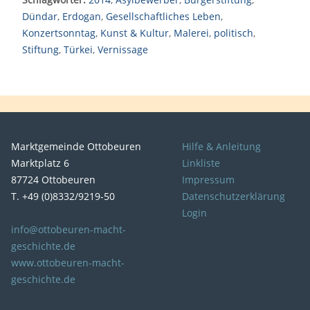
Dündar
,
Erdogan
,
Gesellschaftliches Leben
,
Konzertsonntag
,
Kunst & Kultur
,
Malerei
,
politisch
,
Stiftung
,
Türkei
,
Vernissage
Marktgemeinde Ottobeuren
Hilfe & Anleitung
Marktplatz 6
Linkliste
87724 Ottobeuren
Impressum
T. +49 (0)8332/9219-50
Datenschutzerklärung
Login
info@ottobeuren-macht-
geschichte.de
www.ottobeuren-macht-
geschichte.de