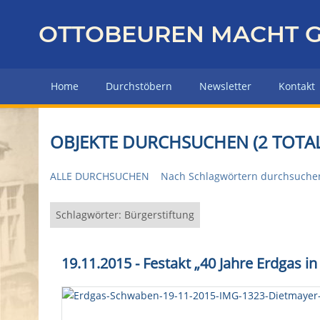
Z
u
OTTOBEUREN MACHT G
r
ü
c
Home
Durchstöbern
Newsletter
Kontakt
k
z
u
OBJEKTE DURCHSUCHEN (2 TOTAL
r
H
ALLE DURCHSUCHEN
Nach Schlagwörtern durchsuche
a
u
p
Schlagwörter: Bürgerstiftung
t
s
19.11.2015 - Festakt „40 Jahre Erdgas i
e
i
t
e