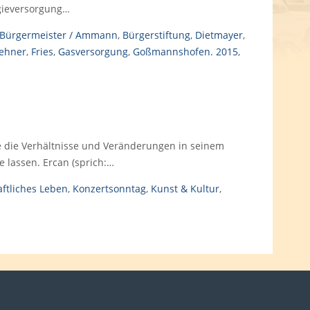
rgieversorgung…
Bürgermeister / Ammann
,
Bürgerstiftung
,
Dietmayer
,
ehner
,
Fries
,
Gasversorgung
,
Goßmannshofen. 2015
,
die die Verhältnisse und Veränderungen in seinem
 lassen. Ercan (sprich:…
aftliches Leben
,
Konzertsonntag
,
Kunst & Kultur
,