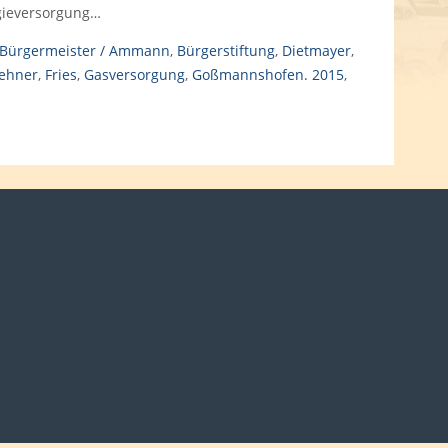
rgieversorgung…
Bürgermeister / Ammann
,
Bürgerstiftung
,
Dietmayer
,
ehner
,
Fries
,
Gasversorgung
,
Goßmannshofen. 2015
,