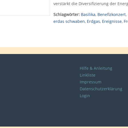
verstärkt die Diversifizierung der Ene
Schlagwörter:
Basilika
,
Benefizkonzert
,
erdas schwaben
,
Erdgas
,
Ereignisse
,
Fr
Hilfe & Anleitung
Linkliste
Impressum
Datenschutzerklärung
Login