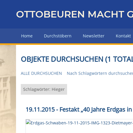
Z
u
OTTOBEUREN MACHT G
r
ü
c
Home
Durchstöbern
Newsletter
Kontakt
k
z
u
OBJEKTE DURCHSUCHEN (1 TOTAL
r
H
ALLE DURCHSUCHEN
Nach Schlagwörtern durchsuche
a
u
p
Schlagwörter: Hieger
t
s
19.11.2015 - Festakt „40 Jahre Erdgas i
e
i
t
e