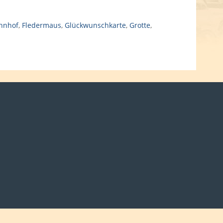
hnhof
,
Fledermaus
,
Glückwunschkarte
,
Grotte
,