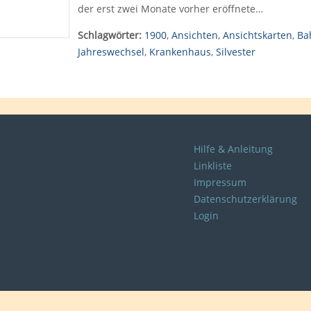
der erst zwei Monate vorher eröffnete…
Schlagwörter:
1900
,
Ansichten
,
Ansichtskarten
,
Ba
Jahreswechsel
,
Krankenhaus
,
Silvester
Hilfe & Anleitung
Linkliste
Impressum
Datenschutzerklärung
Login