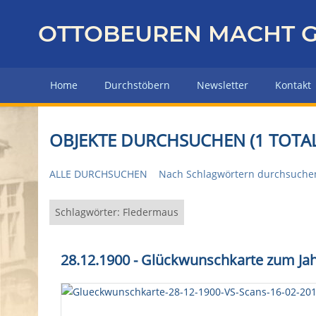
Z
u
OTTOBEUREN MACHT G
r
ü
c
Home
Durchstöbern
Newsletter
Kontakt
k
z
u
OBJEKTE DURCHSUCHEN (1 TOTAL
r
H
ALLE DURCHSUCHEN
Nach Schlagwörtern durchsuche
a
u
p
Schlagwörter: Fledermaus
t
s
28.12.1900 - Glückwunschkarte zum Ja
e
i
t
e