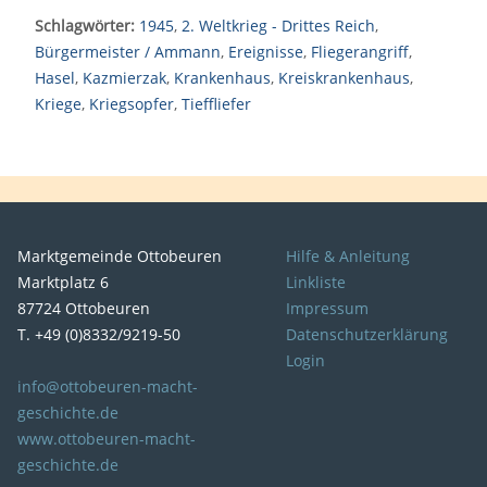
Schlagwörter:
1945
,
2. Weltkrieg - Drittes Reich
,
Bürgermeister / Ammann
,
Ereignisse
,
Fliegerangriff
,
Hasel
,
Kazmierzak
,
Krankenhaus
,
Kreiskrankenhaus
,
Kriege
,
Kriegsopfer
,
Tieffliefer
Marktgemeinde Ottobeuren
Hilfe & Anleitung
Marktplatz 6
Linkliste
87724 Ottobeuren
Impressum
T. +49 (0)8332/9219-50
Datenschutzerklärung
Login
info@ottobeuren-macht-
geschichte.de
www.ottobeuren-macht-
geschichte.de