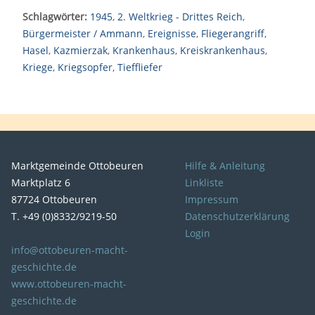
Schlagwörter:
1945
,
2. Weltkrieg - Drittes Reich
,
Bürgermeister / Ammann
,
Ereignisse
,
Fliegerangriff
,
Hasel
,
Kazmierzak
,
Krankenhaus
,
Kreiskrankenhaus
,
Kriege
,
Kriegsopfer
,
Tieffliefer
Marktgemeinde Ottobeuren
Hilfe & Anleitung
Marktplatz 6
Linkliste
87724 Ottobeuren
Impressum
T. +49 (0)8332/9219-50
Datenschutzerklärung
Login
info@ottobeuren-macht-
geschichte.de
www.ottobeuren-macht-
geschichte.de