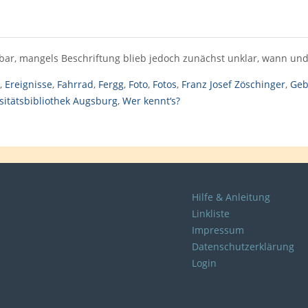
nbar, mangels Beschriftung blieb jedoch zunächst unklar, wann u
,
Ereignisse
,
Fahrrad
,
Fergg
,
Foto
,
Fotos
,
Franz Josef Zöschinger
,
Geb
sitätsbibliothek Augsburg
,
Wer kennt‘s?
Hilfe & Anleitung
Linkliste
Impressum
Datenschutzerklärung
Login