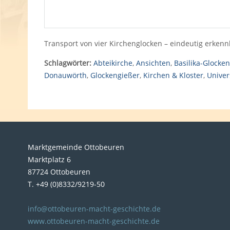
Transport von vier Kirchenglocken – eindeutig erken
Schlagwörter:
Abteikirche
,
Ansichten
,
Basilika-Glocken
Donauwörth
,
Glockengießer
,
Kirchen & Kloster
,
Univer
Marktgemeinde Ottobeuren
Marktplatz 6
87724 Ottobeuren
T. +49 (0)8332/9219-50
info@ottobeuren-macht-geschichte.de
www.ottobeuren-macht-geschichte.de