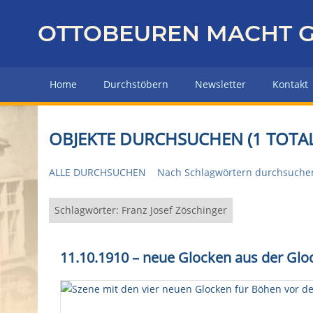
Z
u
OTTOBEUREN MACHT G
r
ü
c
Home
Durchstöbern
Newsletter
Kontakt
k
z
u
OBJEKTE DURCHSUCHEN (1 TOTAL
r
H
ALLE DURCHSUCHEN
Nach Schlagwörtern durchsuche
a
u
p
Schlagwörter: Franz Josef Zöschinger
t
s
11.10.1910 – neue Glocken aus der Gloc
e
i
t
e