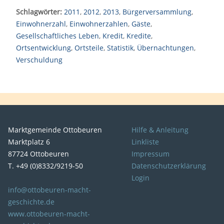
Schlagwörter:
2011
,
2012
,
2013
,
Bürgerversammlung
,
Einwohnerzahl
,
Einwohnerzahlen
,
Gäste
,
Gesellschaftliches Leben
,
Kredit
,
Kredite
,
Ortsentwicklung
,
Ortsteile
,
Statistik
,
Übernachtungen
,
Verschuldung
Marktgemeinde Ottobeuren
Hilfe & Anleitung
Marktplatz 6
Linkliste
87724 Ottobeuren
Impressum
T. +49 (0)8332/9219-50
Datenschutzerklärung
Login
info@ottobeuren-macht-
geschichte.de
www.ottobeuren-macht-