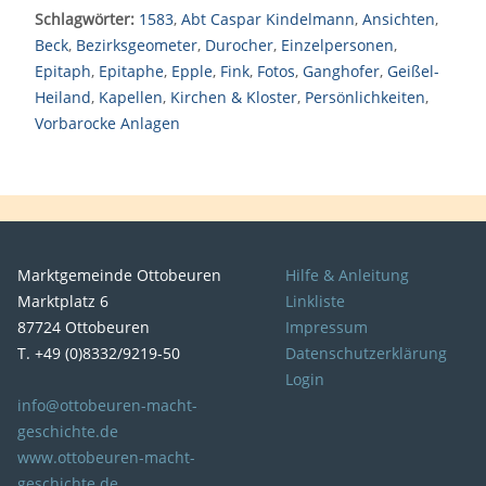
Schlagwörter:
1583
,
Abt Caspar Kindelmann
,
Ansichten
,
Beck
,
Bezirksgeometer
,
Durocher
,
Einzelpersonen
,
Epitaph
,
Epitaphe
,
Epple
,
Fink
,
Fotos
,
Ganghofer
,
Geißel-
Heiland
,
Kapellen
,
Kirchen & Kloster
,
Persönlichkeiten
,
Vorbarocke Anlagen
Marktgemeinde Ottobeuren
Hilfe & Anleitung
Marktplatz 6
Linkliste
87724 Ottobeuren
Impressum
T. +49 (0)8332/9219-50
Datenschutzerklärung
Login
info@ottobeuren-macht-
geschichte.de
www.ottobeuren-macht-
geschichte.de