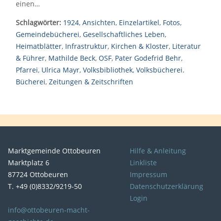
einen…
Schlagwörter:
1924
,
Ansichten
,
Einzelartikel
,
Fotos
,
Gemeindebücherei
,
Gesellschaftliches Leben
,
Heimatblätter
,
Infrastruktur
,
Kirchen & Kloster
,
Literatur
& Führer
,
Mathilde Beck
,
OSF
,
Pater Godefrid Behr
,
Pfarrei
,
Ulrica Mayr
,
Volksbibliothek
,
Volksbücherei.
Bücherei
,
Zeitungen & Zeitschriften
Marktgemeinde Ottobeuren
Hilfe & Anleitung
Marktplatz 6
Linkliste
87724 Ottobeuren
Impressum
T. +49 (0)8332/9219-50
Datenschutzerklärung
Login
info@ottobeuren-macht-