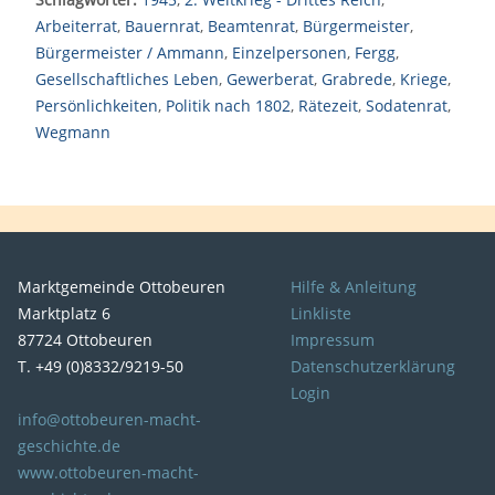
Arbeiterrat
,
Bauernrat
,
Beamtenrat
,
Bürgermeister
,
Bürgermeister / Ammann
,
Einzelpersonen
,
Fergg
,
Gesellschaftliches Leben
,
Gewerberat
,
Grabrede
,
Kriege
,
Persönlichkeiten
,
Politik nach 1802
,
Rätezeit
,
Sodatenrat
,
Wegmann
Marktgemeinde Ottobeuren
Hilfe & Anleitung
Marktplatz 6
Linkliste
87724 Ottobeuren
Impressum
T. +49 (0)8332/9219-50
Datenschutzerklärung
Login
info@ottobeuren-macht-
geschichte.de
www.ottobeuren-macht-