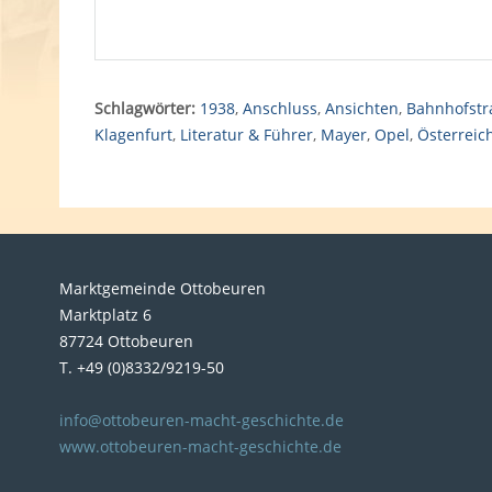
Schlagwörter:
1938
,
Anschluss
,
Ansichten
,
Bahnhofstr
Klagenfurt
,
Literatur & Führer
,
Mayer
,
Opel
,
Österreic
Marktgemeinde Ottobeuren
Marktplatz 6
87724 Ottobeuren
T. +49 (0)8332/9219-50
info@ottobeuren-macht-geschichte.de
www.ottobeuren-macht-geschichte.de