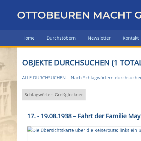
Z
u
OTTOBEUREN MACHT G
r
ü
c
Home
Durchstöbern
Newsletter
Kontakt
k
z
u
OBJEKTE DURCHSUCHEN (1 TOTAL
r
H
ALLE DURCHSUCHEN
Nach Schlagwörtern durchsuche
a
u
p
Schlagwörter: Großglockner
t
s
17. - 19.08.1938 – Fahrt der Familie M
e
i
t
e