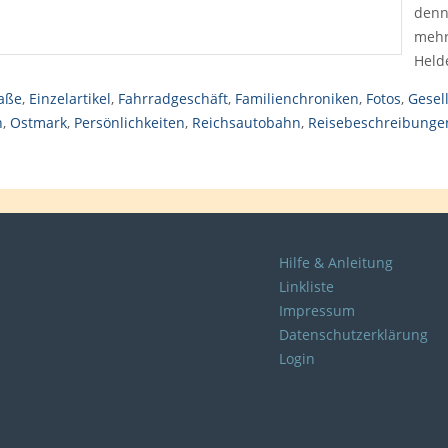
denn
mehr
Held
aße
,
Einzelartikel
,
Fahrradgeschäft
,
Familienchroniken
,
Fotos
,
Gesel
h
,
Ostmark
,
Persönlichkeiten
,
Reichsautobahn
,
Reisebeschreibunge
Hilfe & Anleitung
Linkliste
Impressum
Datenschutzerklärung
Login