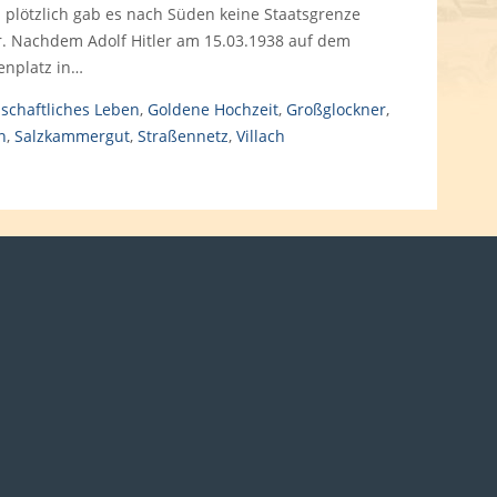
 plötzlich gab es nach Süden keine Staatsgrenze
. Nachdem Adolf Hitler am 15.03.1938 auf dem
enplatz in…
lschaftliches Leben
,
Goldene Hochzeit
,
Großglockner
,
n
,
Salzkammergut
,
Straßennetz
,
Villach